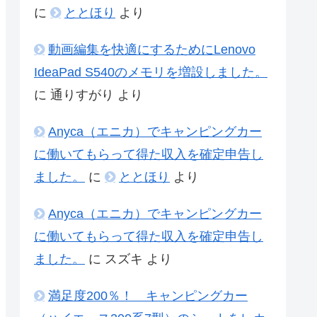
に
ととほり
より
動画編集を快適にするためにLenovo
IdeaPad S540のメモリを増設しました。
に
通りすがり
より
Anyca（エニカ）でキャンピングカー
に働いてもらって得た収入を確定申告し
ました。
に
ととほり
より
Anyca（エニカ）でキャンピングカー
に働いてもらって得た収入を確定申告し
ました。
に
スズキ
より
満足度200％！ キャンピングカー