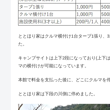
ととほり家はクルマ横付け1台タープ1張り、3才以上の
た。
キャンプサイトは上下2段になっており(上下
マの横付けが可能になっています。
本館で料金を支払った後に、どこにクルマを
ととほり家は下段の川側に停めました。