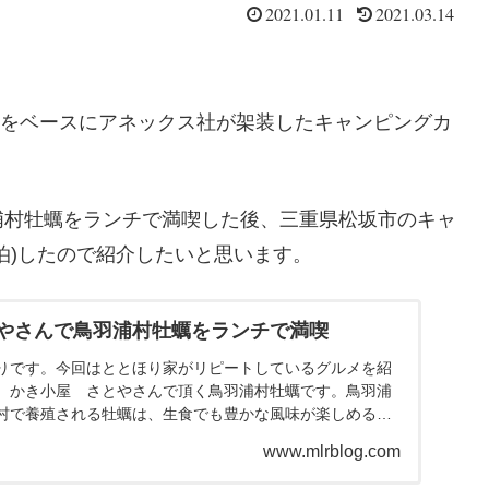
2021.01.11
2021.03.14
型）をベースにアネックス社が架装したキャンピングカ
浦村牡蠣をランチで満喫した後、三重県松坂市のキャ
泊)したので紹介したいと思います。
やさんで鳥羽浦村牡蠣をランチで満喫
りです。今回はととほり家がリピートしているグルメを紹
。かき小屋 さとやさんで頂く鳥羽浦村牡蠣です。鳥羽浦
村で養殖される牡蠣は、生食でも豊かな風味が楽しめる
豊かな風味を...
www.mlrblog.com