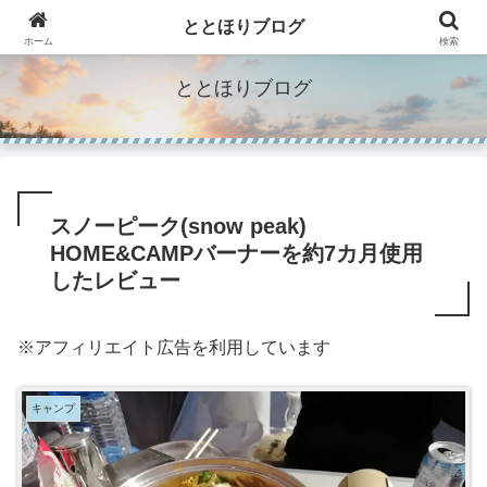
"Make Life Richer"人生を豊かにするモノのブログ。
ととほりブログ
ホーム
検索
ととほりブログ
スノーピーク(snow peak)
HOME&CAMPバーナーを約7カ月使用
したレビュー
※アフィリエイト広告を利用しています
キャンプ