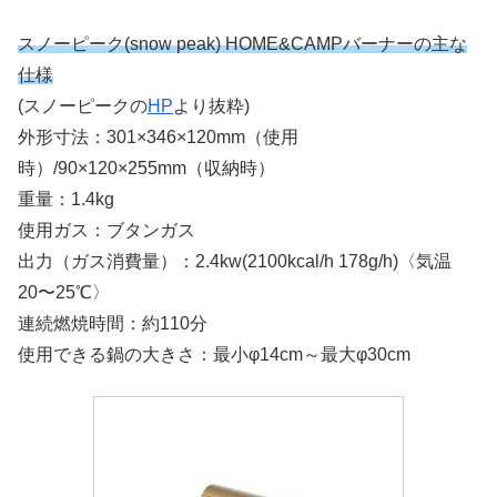
スノーピーク(snow peak) HOME&CAMPバーナーの主な
仕様
(スノーピークの
HP
より抜粋)
外形寸法：301×346×120mm（使用
時）/90×120×255mm（収納時）
重量：1.4kg
使用ガス：ブタンガス
出力（ガス消費量）：2.4kw(2100kcal/h 178g/h)〈気温
20〜25℃〉
連続燃焼時間：約110分
使用できる鍋の大きさ：最小φ14cm～最大φ30cm