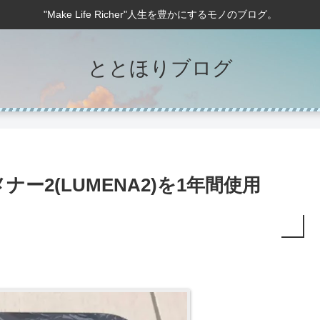
"Make Life Richer"人生を豊かにするモノのブログ。
ととほりブログ
ー2(LUMENA2)を1年間使用