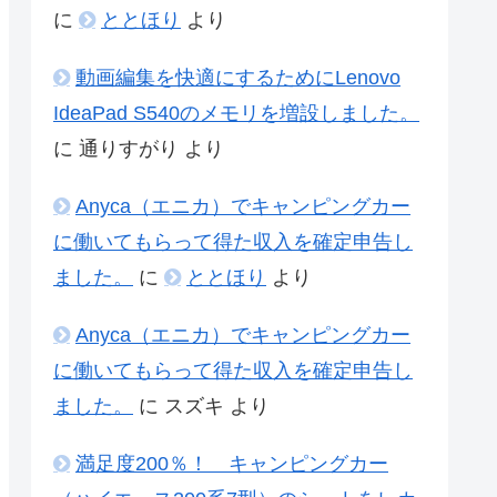
に
ととほり
より
動画編集を快適にするためにLenovo
IdeaPad S540のメモリを増設しました。
に
通りすがり
より
Anyca（エニカ）でキャンピングカー
に働いてもらって得た収入を確定申告し
ました。
に
ととほり
より
Anyca（エニカ）でキャンピングカー
に働いてもらって得た収入を確定申告し
ました。
に
スズキ
より
満足度200％！ キャンピングカー