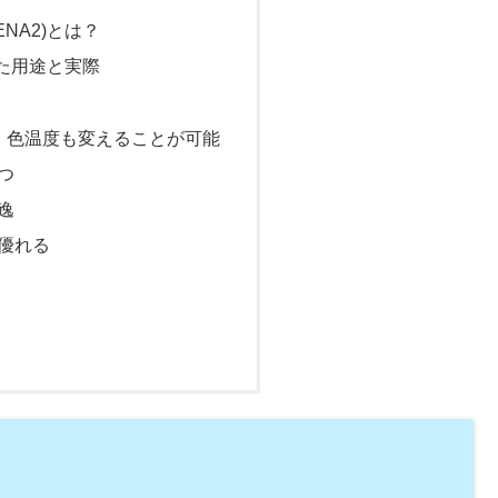
ENA2)とは？
た用途と実際
、色温度も変えることが可能
つ
逸
優れる