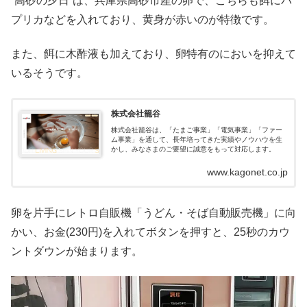
”高砂の夕日”は、兵庫県高砂市産の卵で、こちらも餌にパ
プリカなどを入れており、黄身が赤いのが特徴です。
また、餌に木酢液も加えており、卵特有のにおいを抑えて
いるそうです。
株式会社籠谷
株式会社籠谷は、「たまご事業」「電気事業」「ファー
ム事業」を通して、長年培ってきた実績やノウハウを生
かし、みなさまのご要望に誠意をもって対応します。
www.kagonet.co.jp
卵を片手にレトロ自販機「うどん・そば自動販売機」に向
かい、お金(230円)を入れてボタンを押すと、25秒のカウ
ントダウンが始まります。