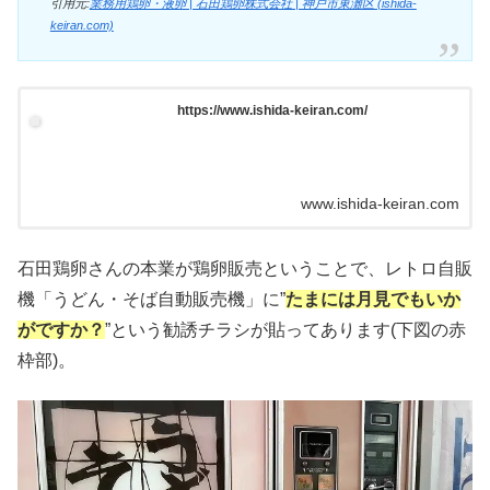
引用元:
業務用鶏卵・液卵 | 石田鶏卵株式会社 | 神戸市東灘区 (ishida-
keiran.com)
https://www.ishida-keiran.com/
www.ishida-keiran.com
石田鶏卵さんの本業が鶏卵販売ということで、レトロ自販
機「うどん・そば自動販売機」に”
たまには月見でもいか
がですか？
”という勧誘チラシが貼ってあります(下図の赤
枠部)。