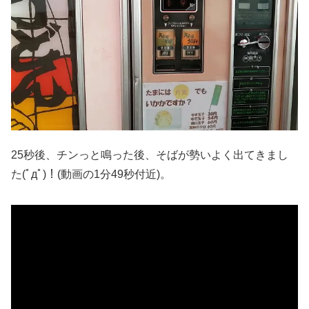
25秒後、チンっと鳴った後、そばが勢いよく出てきまし
た(ﾟдﾟ)！(動画の1分49秒付近)。