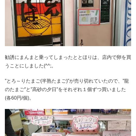
勧誘にまんまと乗ってしまったととほりは、店内で卵を買
うことにしました(^^;。
”とろ～りたまご(半熟たまご)”が売り切れていたので、”龍
のたまご”と”高砂の夕日”をそれぞれ１個ずつ買いました
(各60円/個)。