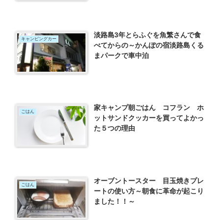
淡路島3年とらふぐを魚繁さんで食
キャンピングカー
べてからの～かんぽの宿淡路島くる
まパークで車中泊
家キャンプ朝ごはん コフラン ホ
ごはん
ットサンドクッカーを買ってよかっ
た５つの理由
オーブントースター 目玉焼きプレ
ごはん
ートの使い方～朝食に革命が起こり
ました！！～