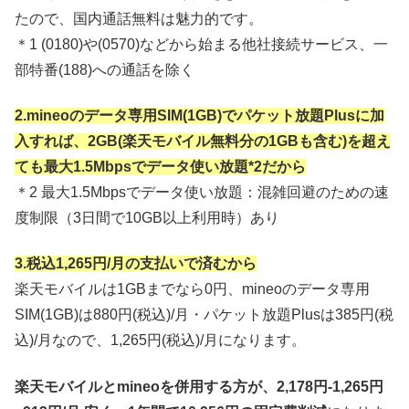
たので、国内通話無料は魅力的です。
＊1 (0180)や(0570)などから始まる他社接続サービス、一
部特番(188)への通話を除く
2.mineoのデータ専用SIM(1GB)でパケット放題Plusに加
入すれば、2GB(楽天モバイル無料分の1GBも含む)を超え
ても最大1.5Mbpsでデータ使い放題*2だから
＊2 最大1.5Mbpsでデータ使い放題：混雑回避のための速
度制限（3日間で10GB以上利用時）あり
3.税込1,265円/月の支払いで済むから
楽天モバイルは1GBまでなら0円、mineoのデータ専用
SIM(1GB)は880円(税込)/月・パケット放題Plusは385円(税
込)/月なので、1,265円(税込)/月になります。
楽天モバイルとmineoを併用する方が、2,178円-1,265円