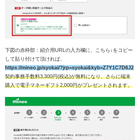
下図の赤枠部：紹介用URLの入力欄に、こちら↓をコピー
して貼り付けて頂ければ、
https://mineo.jp/syokai/?jrp=syokai&kyb=Z7Y1C7D6J2
契約事務手数料3,300円(税込)が無料になり、さらに端末
購入で電子マネーギフト2,000円がプレゼントされます。