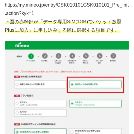
https://my.mineo.jp/entry/GSK010101GSK010101_Pre_Init
.action?kyk=1
下図の
赤枠部が「データ専用SIM(1GB)でパケット放題
Plusに加入」に申し込みする際に選択する項目です。