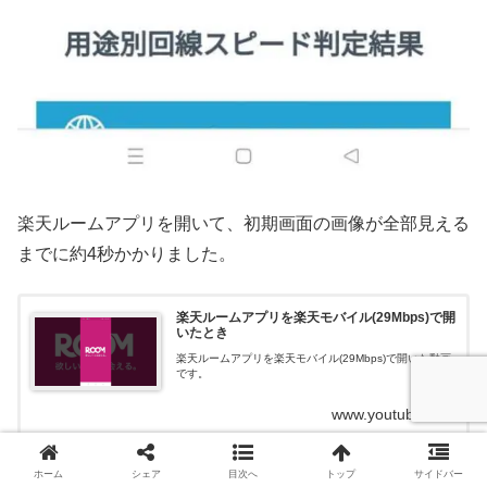
楽天ルームアプリを開いて、初期画面の画像が全部見える
までに約4秒かかりました。
楽天ルームアプリを楽天モバイル(29Mbps)で開
いたとき
楽天ルームアプリを楽天モバイル(29Mbps)で開いた動画
です。
www.youtube.com
ホーム
シェア
目次へ
トップ
サイドバー
mineoのデータ使い放題の方が、約4秒長くなる結果とな