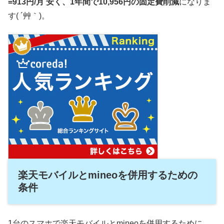
=913円/月 安く、1年間で10,956円の固定費削減
になりま
す( ´艸｀)。
楽天モバイルとmineoを併用するための
条件
1台のスマホで楽天モバイルとmineoを併用するために