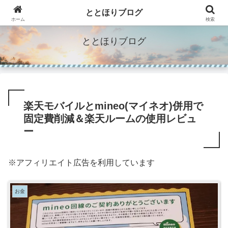
"Make Life Richer"人生を豊かにするモノのブログ。
ととほりブログ
ホーム
検索
ととほりブログ
楽天モバイルとmineo(マイネオ)併用で
固定費削減＆楽天ルームの使用レビュ
ー
※アフィリエイト広告を利用しています
お金