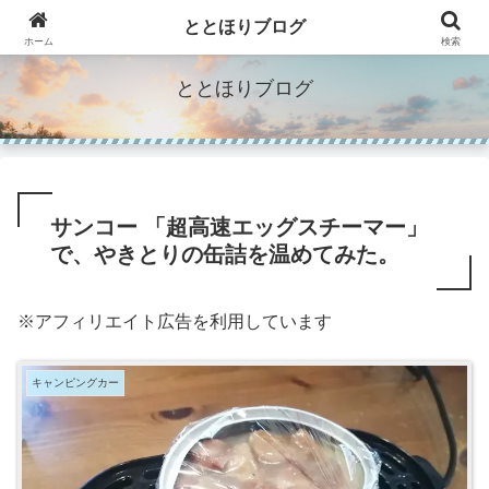
"Make Life Richer"人生を豊かにするモノのブログ。
ととほりブログ
ホーム
検索
ととほりブログ
サンコー 「超高速エッグスチーマー」
で、やきとりの缶詰を温めてみた。
※アフィリエイト広告を利用しています
キャンピングカー