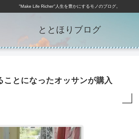
"Make Life Richer"人生を豊かにするモノのブログ。
ととほりブログ
乗ることになったオッサンが購入