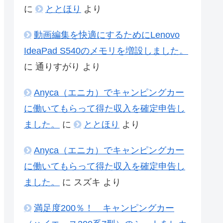
に
ととほり
より
動画編集を快適にするためにLenovo
IdeaPad S540のメモリを増設しました。
に
通りすがり
より
Anyca（エニカ）でキャンピングカー
に働いてもらって得た収入を確定申告し
ました。
に
ととほり
より
Anyca（エニカ）でキャンピングカー
に働いてもらって得た収入を確定申告し
ました。
に
スズキ
より
満足度200％！ キャンピングカー