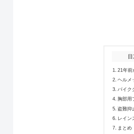
目
21年
ヘルメ
バイク
胸部用
盗難抑
レイン
まとめ