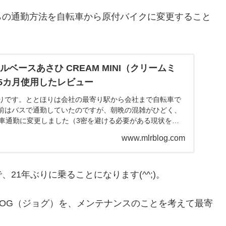
らの通勤方法を自転車から原付バイクに変更すること
ルベースあさひ CREAM MINI（クリームミ
5カ月使用したレビュー
りです。ととほりは会社の最寄り駅から会社まで自転車で
前はバスで通勤していたのですが、朝晩の混雑がひどく、
転車通勤に変更しました（3密を避ける必要がある現状を踏
かったと...
www.mlrblog.com
21年ぶりに乗ることになります(^^;)。
JOG（ジョグ）を、メンテナンスのことを考えて最寄