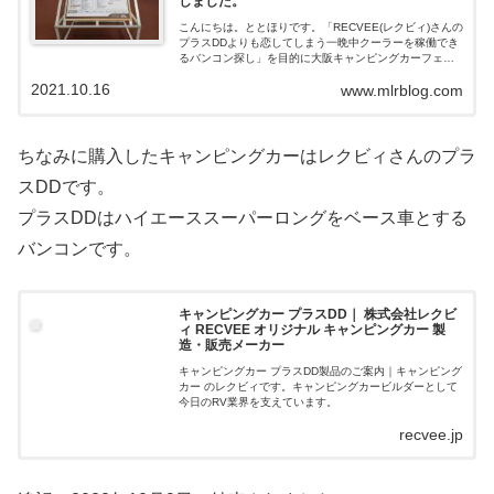
しました。
こんにちは。ととほりです。「RECVEE(レクビィ)さんの
プラスDDよりも恋してしまう一晩中クーラーを稼働でき
るバンコン探し」を目的に大阪キャンピングカーフェア
2021に行き、プラスDDとカントリークラブの間で、気持
2021.10.16
www.mlrblog.com
ちが揺れ始めたお話を、前...
ちなみに購入したキャンピングカーはレクビィさんのプラ
スDDです。
プラスDDはハイエーススーパーロングをベース車とする
バンコンです。
キャンピングカー プラスDD｜ 株式会社レクビ
ィ RECVEE オリジナル キャンピングカー 製
造・販売メーカー
キャンピングカー プラスDD製品のご案内｜キャンピング
カー のレクビィです。キャンピングカービルダーとして
今日のRV業界を支えています。
recvee.jp