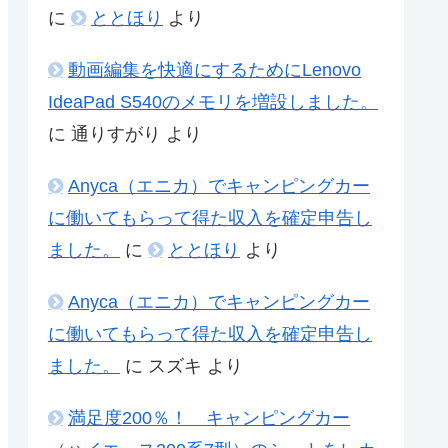
に
ととほり
より
動画編集を快適にするためにLenovo
IdeaPad S540のメモリを増設しました。
に
通りすがり
より
Anyca（エニカ）でキャンピングカー
に働いてもらって得た収入を確定申告し
ました。
に
ととほり
より
Anyca（エニカ）でキャンピングカー
に働いてもらって得た収入を確定申告し
ました。
に
スズキ
より
満足度200％！ キャンピングカー